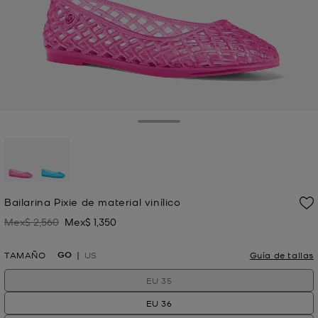
Toggle Drawer
seleccionado
Bailarina Pixie de material vinílico
Mex$ 2,560
Mex$ 1,350
Antes
Ahora
GO
TAMAÑO
US
Guía de tallas
EU 35
EU 36