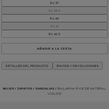
EU 37
EU 38.5
EU 40
EU 41
EU 42.5
AÑADIR A LA CESTA
DETALLES DEL PRODUCTO
ENVÍOS Y DEVOLUCIONES
MUJER
/
ZAPATOS
/
SANDALIAS
/
BAILARINA PIXIE DE MATERIAL
VINÍLICO