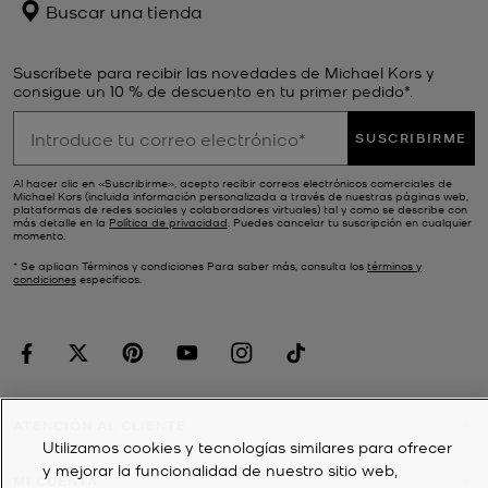
Buscar una tienda
Suscríbete para recibir las novedades de Michael Kors y
consigue un 10 % de descuento en tu primer pedido*.
SUSCRIBIRME
Al hacer clic en «Suscribirme», acepto recibir correos electrónicos comerciales de
Michael Kors (incluida información personalizada a través de nuestras páginas web,
plataformas de redes sociales y colaboradores virtuales) tal y como se describe con
más detalle en la
Política de privacidad
. Puedes cancelar tu suscripción en cualquier
momento.
* Se aplican Términos y condiciones Para saber más, consulta los
términos y
condiciones
específicos.
ATENCIÓN AL CLIENTE
Utilizamos cookies y tecnologías similares para ofrecer
y mejorar la funcionalidad de nuestro sitio web,
MI CUENTA