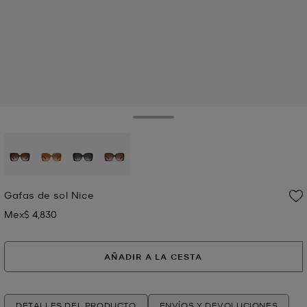
Toggle Drawer
seleccionado
Gafas de sol Nice
Mex$ 4,830
Ahora
AÑADIR A LA CESTA
DETALLES DEL PRODUCTO
ENVÍOS Y DEVOLUCIONES