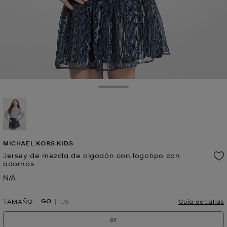
Toggle Drawer
seleccionado
MICHAEL KORS KIDS
Jersey de mezcla de algodón con logotipo con
adornos
N/A
Ahora
GO
TAMAÑO
US
Guía de tallas
4Y