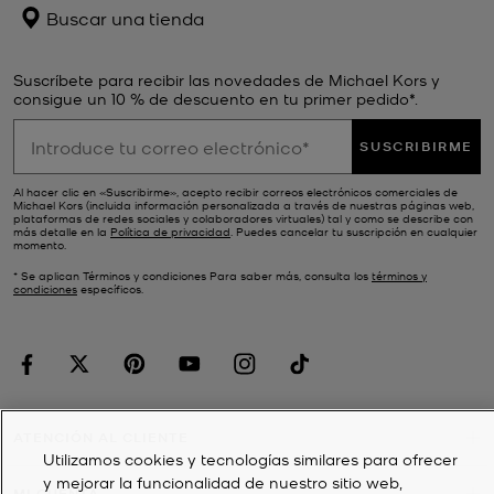
Buscar una tienda
Suscríbete para recibir las novedades de Michael Kors y
consigue un 10 % de descuento en tu primer pedido*.
SUSCRIBIRME
Al hacer clic en «Suscribirme», acepto recibir correos electrónicos comerciales de
Michael Kors (incluida información personalizada a través de nuestras páginas web,
plataformas de redes sociales y colaboradores virtuales) tal y como se describe con
más detalle en la
Política de privacidad
. Puedes cancelar tu suscripción en cualquier
momento.
* Se aplican Términos y condiciones Para saber más, consulta los
términos y
condiciones
específicos.
ATENCIÓN AL CLIENTE
Utilizamos cookies y tecnologías similares para ofrecer
y mejorar la funcionalidad de nuestro sitio web,
MI CUENTA