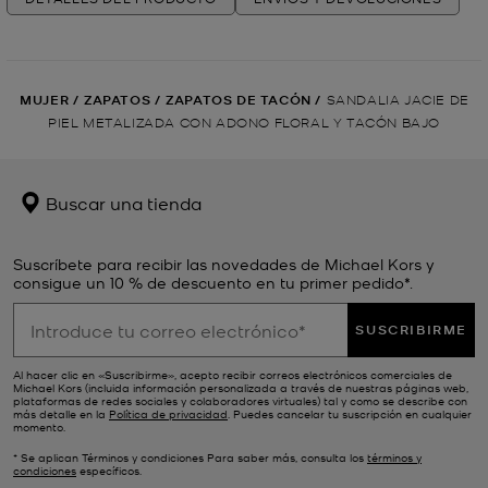
MUJER
/
ZAPATOS
/
ZAPATOS DE TACÓN
/
SANDALIA JACIE DE
PIEL METALIZADA CON ADONO FLORAL Y TACÓN BAJO
Buscar una tienda
Suscríbete para recibir las novedades de Michael Kors y
consigue un 10 % de descuento en tu primer pedido*.
SUSCRIBIRME
Al hacer clic en «Suscribirme», acepto recibir correos electrónicos comerciales de
Michael Kors (incluida información personalizada a través de nuestras páginas web,
plataformas de redes sociales y colaboradores virtuales) tal y como se describe con
más detalle en la
Política de privacidad
. Puedes cancelar tu suscripción en cualquier
momento.
* Se aplican Términos y condiciones Para saber más, consulta los
términos y
condiciones
específicos.