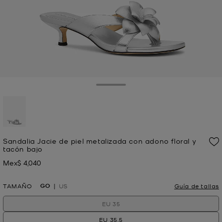
Toggle Drawer
seleccionado
Sandalia Jacie de piel metalizada con adono floral y
tacón bajo
Mex$ 4,040
Ahora
GO
TAMAÑO
US
Guía de tallas
EU 35
EU 35.5