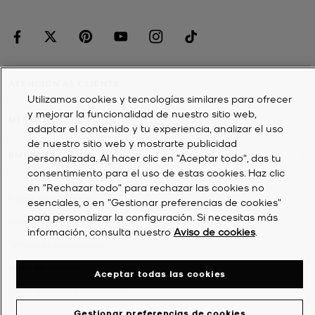
ATENCIÓN AL CLIENTE
Utilizamos cookies y tecnologías similares para ofrecer
y mejorar la funcionalidad de nuestro sitio web,
MI CUENTA
adaptar el contenido y tu experiencia, analizar el uso
de nuestro sitio web y mostrarte publicidad
EMPRESA
personalizada. Al hacer clic en "Aceptar todo", das tu
consentimiento para el uso de estas cookies. Haz clic
en "Rechazar todo" para rechazar las cookies no
©
2026
Michael Kors
esenciales, o en "Gestionar preferencias de cookies"
para personalizar la configuración. Si necesitas más
Política de privacidad
información, consulta nuestro
Aviso de cookies
.
Términos y condiciones
Aviso de cookies
Aceptar todas las cookies
Declaración de accesibilidad
Gestionar preferencias de cookies