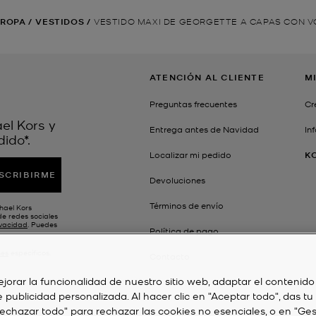
ROPA
/
VESTIDOS
/
VESTIDO MAXI DE GEORGETTE A CAPAS CON 
ATENCIÓN AL CLIENTE
M
Preguntas frecuentes
Cr
el Kors y
Entrega antes de Navidad
In
ido*.
Localizar mi pedido
K
SCRIBIRME
Devoluciones
Términos de envío
chael Kors
de redes sociales
ivacidad
. Puedes
Política de pago
nes
específicos.
Contacto
jorar la funcionalidad de nuestro sitio web, adaptar el contenido
e publicidad personalizada. Al hacer clic en "Aceptar todo", das tu
Rechazar todo" para rechazar las cookies no esenciales, o en "Ges