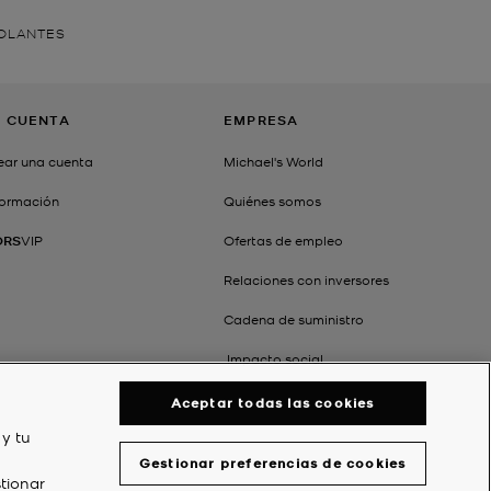
VOLANTES
I CUENTA
EMPRESA
ear una cuenta
Michael's World
formación
Quiénes somos
ORS
VIP
Ofertas de empleo
Relaciones con inversores
Cadena de suministro
Impacto social
Aceptar todas las cookies
 y tu
Gestionar preferencias de cookies
tionar