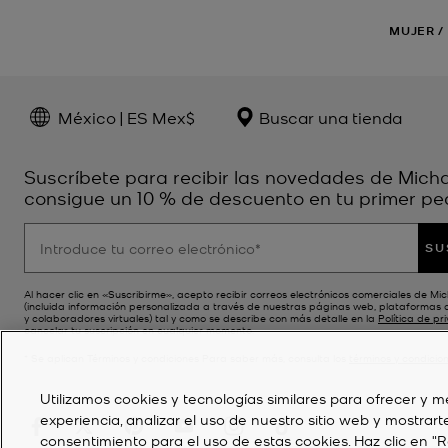
MUJER
/
México | ES Mex$
Buscar una tienda
Suscríbete para recibir las novedades de Micha
consigue un 10 % de descuento en tu primer ped
SU
Al hacer clic en «Suscribirme», acepto recibir correos electrónicos comerciales de Mi
(incluida información personalizada a través de nuestras páginas web, plataformas 
y colaboradores virtuales) tal y como se describe con más detalle en la
Política de pr
cancelar tu suscripción en cualquier momento.
* Se aplican Términos y condiciones Para saber más, consulta los
términos y condicio
Utilizamos cookies y tecnologías similares para ofrecer y me
experiencia, analizar el uso de nuestro sitio web y mostrart
consentimiento para el uso de estas cookies. Haz clic en "