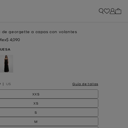
Artíc
i de georgette a capas con volantes
Mex$ 4,090
Ahora
UESA
leccionado
O
US
Guía de tallas
XXS
XS
S
M