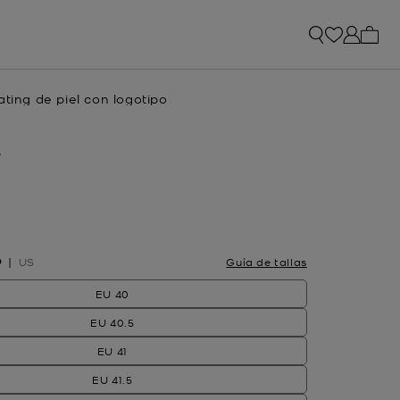
Artíc
ating de piel con logotipo
O
onado
O
US
Guía de tallas
EU 40
EU 40.5
EU 41
EU 41.5