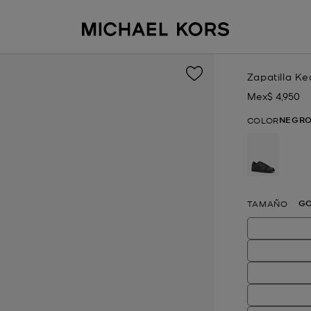
Zapatilla Ke
Mex$ 4,950
Ahora
NEGR
COLOR
selecci
G
TAMAÑO