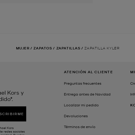
MUJER
/
ZAPATOS
/
ZAPATILLAS
/
ZAPATILLA KYLER
ATENCIÓN AL CLIENTE
M
Preguntas frecuentes
Cr
el Kors y
Entrega antes de Navidad
In
ido*.
Localizar mi pedido
K
SCRIBIRME
Devoluciones
Términos de envío
chael Kors
de redes sociales
ivacidad
. Puedes