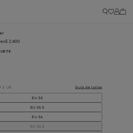
Artíc
er
ex$ 2,400
hora
HUETE
onado
O
US
Guía de tallas
EU 35
EU 35.5
EU 36
EU 36.5