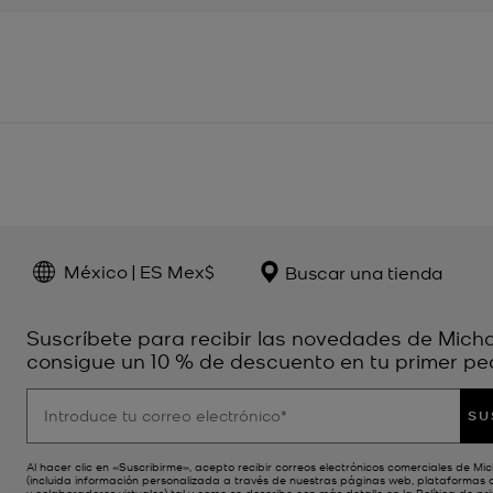
México | ES Mex$
Buscar una tienda
Suscríbete para recibir las novedades de Micha
consigue un 10 % de descuento en tu primer ped
SU
Al hacer clic en «Suscribirme», acepto recibir correos electrónicos comerciales de Mi
(incluida información personalizada a través de nuestras páginas web, plataformas 
y colaboradores virtuales) tal y como se describe con más detalle en la
Política de pr